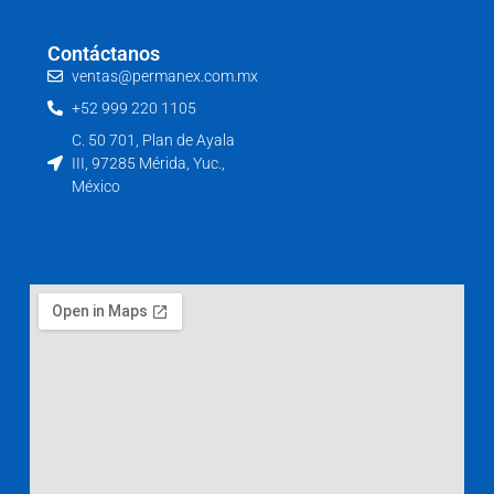
k
p
a
-
m
f
Contáctanos
ventas@permanex.com.mx
+52 999 220 1105
C. 50 701, Plan de Ayala
III, 97285 Mérida, Yuc.,
México