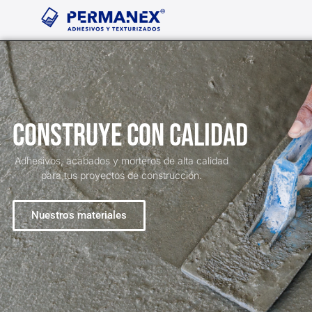
Ir
c
s
a
e
t
t
al
b
a
s
o
g
a
contenido
o
r
p
k
a
p
-
m
f
Construye con calidad
Adhesivos, acabados y morteros de alta calidad
para tus proyectos de construcción.
Nuestros materiales